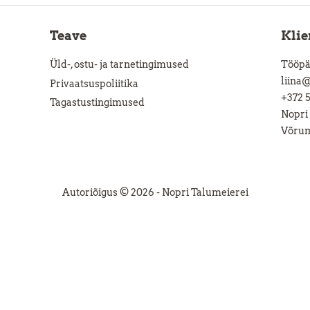
Teave
Klie
Üld-, ostu- ja tarnetingimused
Tööpäe
liina
Privaatsuspoliitika
+372 
Tagastustingimused
Nopri
Võrum
Autoriõigus © 2026 -
Nopri Talumeierei