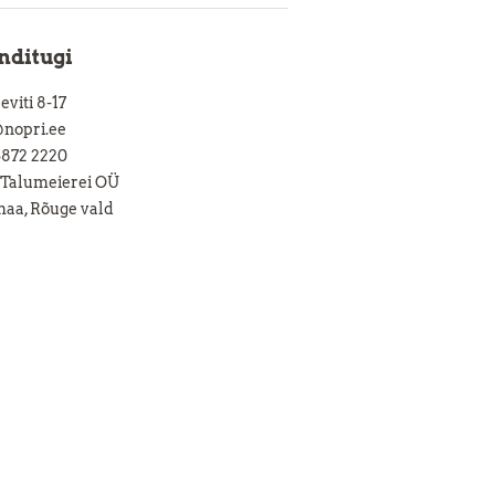
nditugi
viti 8-17
@nopri.ee
5872 2220
 Talumeierei OÜ
aa, Rõuge vald