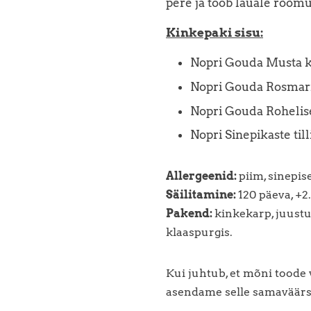
pere ja toob lauale rõõmu
Kinkepaki sisu:
Nopri Gouda Musta 
Nopri Gouda Rosmari
Nopri Gouda Rohelis
Nopri Sinepikaste til
Allergeenid:
piim, sinepi
Säilitamine:
120 päeva, +2
Pakend:
kinkekarp, juust
klaaspurgis.
Kui juhtub, et mõni toode v
asendame selle samaväärs