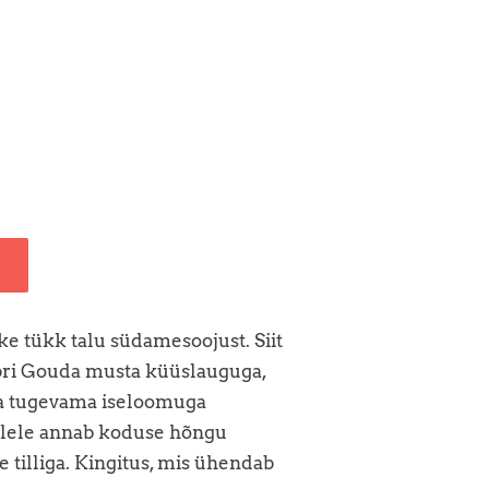
e tükk talu südamesoojust. Siit
opri Gouda musta küüslauguga,
ja tugevama iseloomuga
llele annab koduse hõngu
 tilliga. Kingitus, mis ühendab