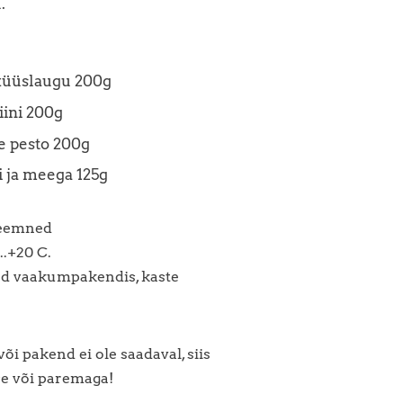
.
küüslaugu 200g
ini 200g
e pesto 200g
li ja meega 125g
seemned
...+20 C.
ud vaakumpakendis, kaste
õi pakend ei ole saadaval, siis
e või paremaga!