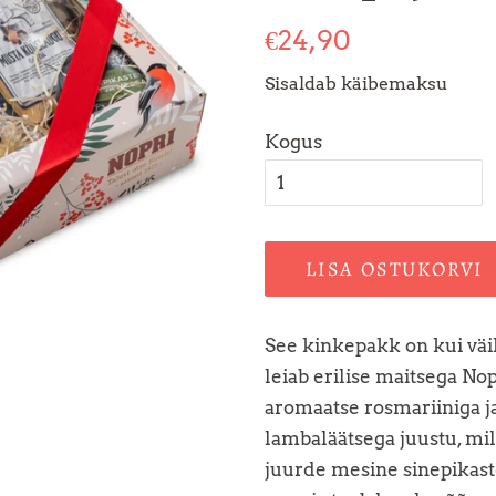
Tavahind
Soodushind
€24,90
Sisaldab käibemaksu
Kogus
LISA OSTUKORVI
See kinkepakk on kui väik
leiab erilise maitsega N
aromaatse rosmariiniga 
lambaläätsega juustu, mi
juurde mesine sinepikaste