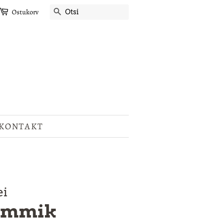
OTSI
Ostukorv
KONTAKT
ei
lemmik