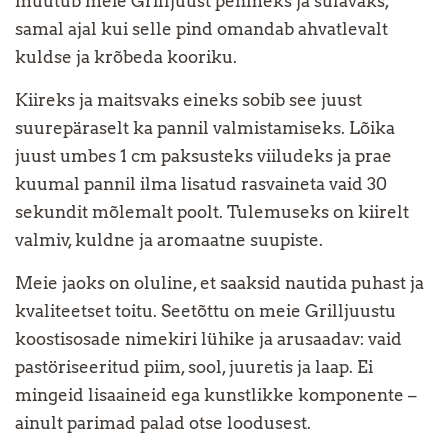
muutub meie Grilljuust pehmeks ja sulavaks,
samal ajal kui selle pind omandab ahvatlevalt
kuldse ja krõbeda kooriku.
Kiireks ja maitsvaks eineks sobib see juust
suurepäraselt ka pannil valmistamiseks. Lõika
juust umbes 1 cm paksusteks viiludeks ja prae
kuumal pannil ilma lisatud rasvaineta vaid 30
sekundit mõlemalt poolt. Tulemuseks on kiirelt
valmiv, kuldne ja aromaatne suupiste.
Meie jaoks on oluline, et saaksid nautida puhast ja
kvaliteetset toitu. Seetõttu on meie Grilljuustu
koostisosade nimekiri lühike ja arusaadav: vaid
pastöriseeritud piim, sool, juuretis ja laap. Ei
mingeid lisaaineid ega kunstlikke komponente –
ainult parimad palad otse loodusest.