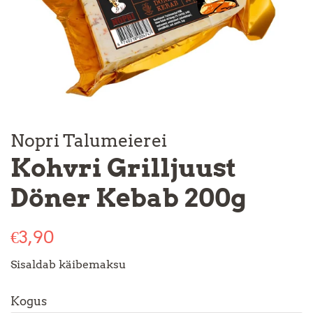
Nopri Talumeierei
Kohvri Grilljuust
Döner Kebab 200g
Tavahind
Soodushind
€3,90
Sisaldab käibemaksu
Kogus