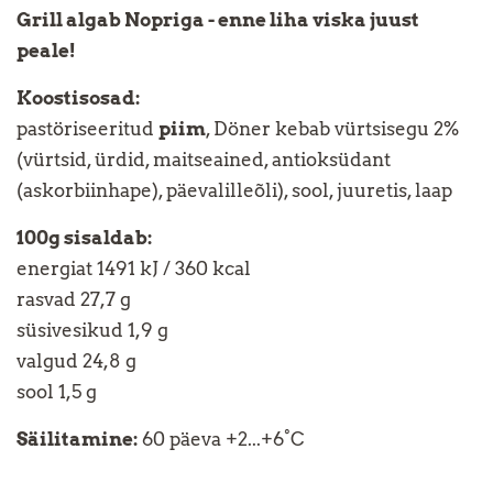
Grill algab Nopriga - enne liha viska juust
peale!
Koostisosad:
pastöriseeritud
piim
, Döner kebab vürtsisegu 2%
(vürtsid, ürdid, maitseained, antioksüdant
(askorbiinhape), päevalilleõli), sool, juuretis, laap
100g sisaldab:
energiat 1491 kJ / 360 kcal
rasvad 27,7 g
süsivesikud 1,9 g
valgud 24,8 g
sool 1,5 g
Säilitamine:
60 päeva +2...+6°C