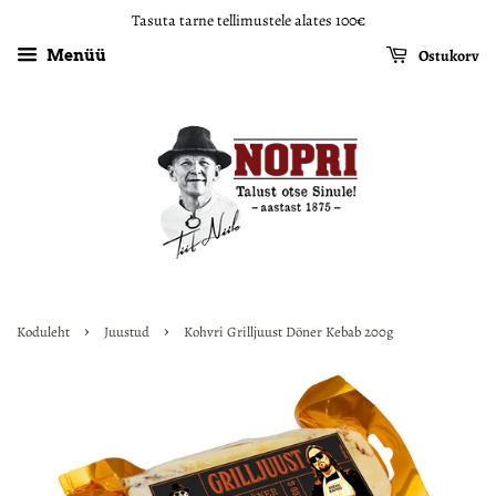
Tasuta tarne tellimustele alates 100€
Ostukorv
Menüü
›
›
Koduleht
Juustud
Kohvri Grilljuust Döner Kebab 200g