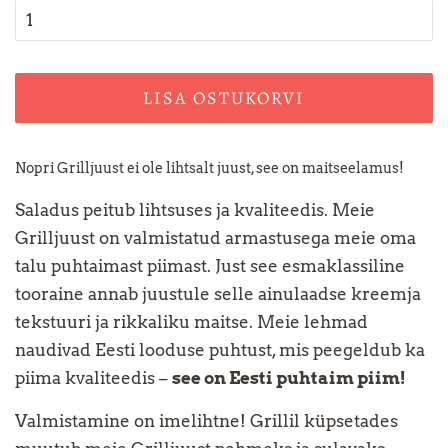
LISA OSTUKORVI
Nopri Grilljuust ei ole lihtsalt juust, see on maitseelamus!
Saladus peitub lihtsuses ja kvaliteedis. Meie
Grilljuust on valmistatud armastusega meie oma
talu puhtaimast piimast. Just see esmaklassiline
tooraine annab juustule selle ainulaadse kreemja
tekstuuri ja rikkaliku maitse. Meie lehmad
naudivad Eesti looduse puhtust, mis peegeldub ka
piima kvaliteedis –
see on Eesti puhtaim piim!
Valmistamine on imelihtne! Grillil küpsetades